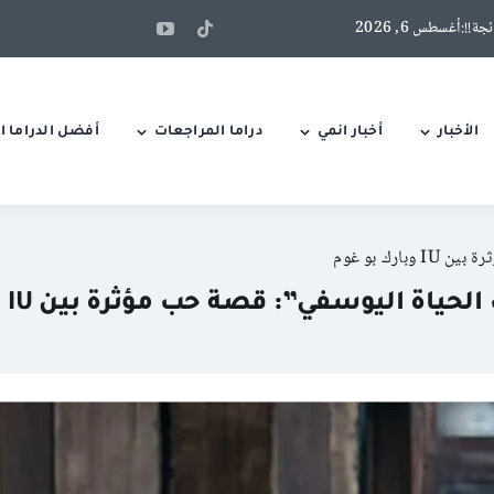
الأخبار
أخبار انمي
دراما المراجعات
أفضل الدراما ال
رك بو غوم
اة اليوسفي”: قصة حب مؤثرة بين IU وبارك بو غوم