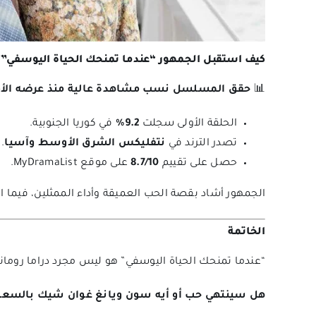
كيف استقبل الجمهور “عندما تمنحك الحياة اليوسفي”؟
📊
حقق المسلسل نسب مشاهدة عالية منذ عرضه الأو
الحلقة الأولى سجلت
9.2%
في كوريا الجنوبية.
تصدر الترند في
نتفليكس الشرق الأوسط وآسيا
.
حصل على تقييم
8.7/10
على موقع MyDramaList.
الجمهور أشاد بقصة الحب العميقة وأداء الممثلين، فيما ا
الخاتمة
“عندما تمنحك الحياة اليوسفي” هو ليس مجرد دراما روما
هل سينتهي حب أو أيه سون ويانغ غوان شيك بالسعادة