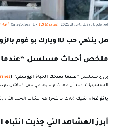
Last Updated: مارس 8, 2025
T.S Master
By
Categories:
أخبار ا
هل ينتهي حب IU وبارك بو غوم بالزواج في “عندما تمنحك الحياة اليوسفي”؟
ملخص أحداث مسلسل “عندما تم
يروي مسلسل
“عندما تمنحك الحياة اليوسفي” (
rines
الخمسينيات. بعد أن فقدت والديها في سن العاشرة، 
يانغ غوان شيك
(بارك بو غوم) هو الشاب الوحيد الذي وقف
أبرز المشاهد التي جذبت انتباه 