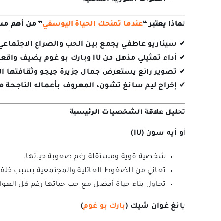
لماذا يعتبر “
عندما تمنحك الحياة اليوسفي
” من أهم مسلس
✔
سيناريو عاطفي يجمع بين الحب والصراع الاجتماع
✔
أداء تمثيلي مذهل من IU وبارك بو غوم يضيف واقعية إلى الشخصيات.
✔
تصوير رائع يستعرض جمال جزيرة جيجو وثقافتها الف
✔
إخراج ليم سانغ تشون، المعروف بأعماله الناجحة مثل
تحليل علاقة الشخصيات الرئيسية
أو أيه سون (IU)
شخصية قوية ومستقلة رغم صعوبة حياتها.
تعاني من الضغوط العائلية والمجتمعية بسبب خلفيت
تحاول بناء حياة أفضل مع حب حياتها رغم كل العوائ
يانغ غوان شيك (
بارك بو غوم
)