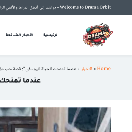
Ski
Welcome to Drama Orbit – بوابتك إلى أفضل الدراما والأنمي الرائجة!!:أغسطس 6, 2026
t
conten
الرئيسية
الأخبار الشائعة
Home
»
الأخبار
»
عندما تمنحك الحياة اليوسفي”: قصة حب مؤثرة بين IU وبا
عندما تمنحك الحي