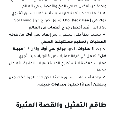
واحدة من أفضل جراحي المخ والأعصاب في العالم.
🔹 لكنها تجد حياتها تنهار بسبب أستاذها السابق
تشوي
دوك هي | Choi Deok Hee
(سول كيونغ جو | Sol Kyung
Gu)، الذي يُعد
أفضل جراح أعصاب في العالم
.
🔹 بسبب خطأ طبي مجهول، يتم
إبعاد سي أوك من غرفة
العمليات وتحطيم مستقبلها المهني
.
🔹 بعد
6 سنوات
، تعود
جونغ سي أوك
ولكن كـ
“طبيبة
ظل”
تعمل في غرفة عمليات غير قانونية، حيث تُجري
عمليات معقدة لا تستطيع المستشفيات العادية التعامل
معها.
🔹 تواجه أستاذها السابق مجددًا، لكن هذه المرة
كخصمين
يحملان أسرارًا خطيرة وعداوات قديمة.
طاقم التمثيل والقصة المثيرة