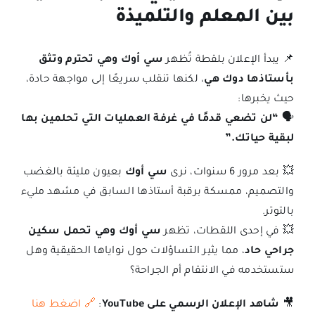
بين المعلم والتلميذة
📌 يبدأ الإعلان بلقطة تُظهر
سي أوك وهي تحترم وتثق
بأستاذها دوك هي
، لكنها تنقلب سريعًا إلى مواجهة حادة،
حيث يخبرها:
🗣
“لن تضعي قدمًا في غرفة العمليات التي تحلمين بها
لبقية حياتك.”
💥 بعد مرور 6 سنوات، نرى
سي أوك
بعيون مليئة بالغضب
والتصميم، ممسكة برقبة أستاذها السابق في مشهد مليء
بالتوتر.
💥 في إحدى اللقطات، تظهر
سي أوك وهي تحمل سكين
جراحي حاد
، مما يثير التساؤلات حول نواياها الحقيقية وهل
ستستخدمه في الانتقام أم الجراحة؟
🎥
شاهد الإعلان الرسمي على YouTube
:
🔗 اضغط هنا