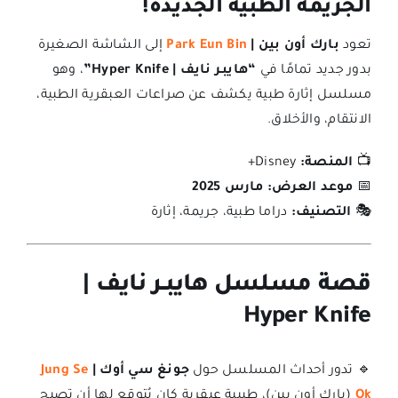
الجريمة الطبية الجديدة!
تعود
بارك أون بين |
Park Eun Bin
إلى الشاشة الصغيرة
بدور جديد تمامًا في
“هايبـر نايف | Hyper Knife”
، وهو
مسلسل إثارة طبية يكشف عن صراعات العبقرية الطبية،
الانتقام، والأخلاق.
📺
المنصة:
Disney+
📅
موعد العرض:
مارس 2025
🎭
التصنيف:
دراما طبية، جريمة، إثارة
قصة مسلسل هايبـر نايف |
Hyper Knife
🔹 تدور أحداث المسلسل حول
جونغ سي أوك |
Jung Se
Ok
(بارك أون بين)، طبيبة عبقرية كان يُتوقع لها أن تصبح