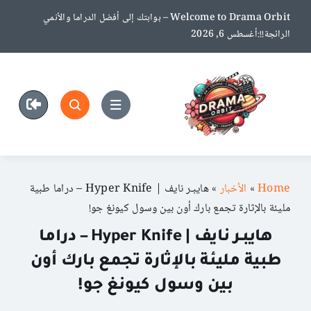
Ski
Welcome to Drama Orbit – بوابتك إلى أفضل الدراما والأنمي
t
الرائجة!!:أغسطس 6, 2026
conten
Home
»
الأخبار
»
هايبـر نايف | Hyper Knife – دراما طبية
مليئة بالإثارة تجمع بارك أون بين وسول كيونغ جو!
هايبـر نايف | Hyper Knife – دراما
طبية مليئة بالإثارة تجمع بارك أون
بين وسول كيونغ جو!