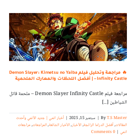
🔥 مراجعة وتحليل فيلم Demon Slayer: Kimetsu no Yaiba
– Infinity Castle | أفضل اللحظات والمعارك الملحمية
مراجعة فيلم Demon Slayer Infinity Castle – ملحمة قاتل
الشياطين [...]
T.S Master
By
|
سبتمبر 15, 2025
|
أخبار انمي | جديد الأنمي وأحدث
المقالات
,
أفضل الدراما الرائجة
,
الأخبار
,
الأخبار الشائعة
,
المراجعات
,
مراجعات
انمي
|
0 Comments