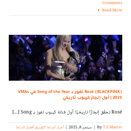
Comments
Read More
Rosé (BLACKPINK) تفوز بـ Song of the Year في VMAs
2025 | أول إنجاز كيبوب تاريخي
Rosé تحقّق إنجازًا تاريخيًا: أول فنانة كيبوب تفوز بـ Song [...]
T.S Master
By
|
سبتمبر 8, 2025
|
أخبار الدراما الكورية
,
أفضل الدراما