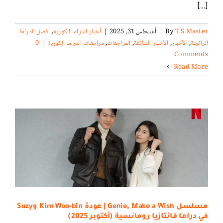
[...]
T.S Master
By
|
أغسطس 31, 2025
|
أخبار الدراما الكورية
,
أفضل الدراما
الرائجة
,
الأخبار
,
الأخبار الشائعة
,
المراجعات
,
مراجعات الدراما الكورية
|
0
Comments
Read More
مسلسل Genie, Make a Wish | عودة Kim Woo-bin وSuzy
في دراما فانتازيا رومانسية (أكتوبر 2025)