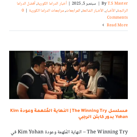
T.S Master
By
|
سبتمبر 5, 2025
|
أخبار الدراما الكورية
,
أفضل الدراما
الرائجة
,
الأخبار
,
الأخبار الشائعة
,
المراجعات
,
مراجعات الدراما الكورية
|
0
Comments
Read More
مسلسل The Winning Try | النهاية المُلهمة وعودة Kim
Yohan بدور كابتن الرجبي
The Winning Try – النهاية المُلهمة وعودة Kim Yohan في