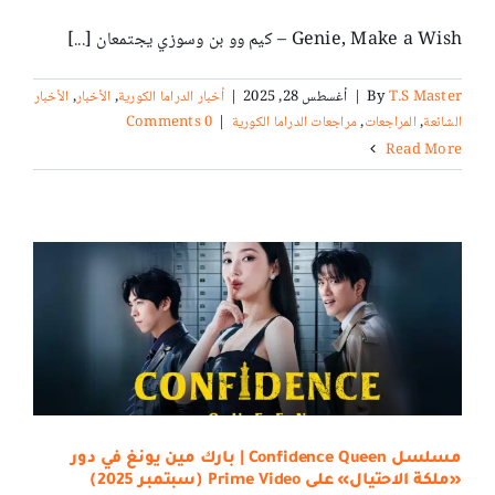
Genie, Make a Wish – كيم وو بن وسوزي يجتمعان [...]
T.S Master
By
|
أغسطس 28, 2025
|
أخبار الدراما الكورية
,
الأخبار
,
الأخبار
الشائعة
,
المراجعات
,
مراجعات الدراما الكورية
|
0 Comments
Read More
مسلسل Confidence Queen | بارك مين يونغ في دور
«ملكة الاحتيال» على Prime Video (سبتمبر 2025)