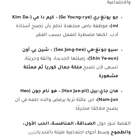
والاجتماعية.
جو يونغ-ري (Go Young-rye) – كيم دا مي (Kim Da-
mi):
موظفة باص مجتهدة تحلم بأن تصبح أستاذة
أدب، لكنها مضطرة للعمل بسبب الفقر.
سيو جونغ-هي (Seo Jong-hee) – شين يي أون
(Shin Ye-eun):
زميلتها الجديدة، واثقة وجريئة،
تسعى لأن تصبح
ملكة جمال كوريا ثم ممثلة
مشهورة
.
هان جاي-بيل (Han Jae-pil) – هو نام جون (Heo
Nam-jun):
ابن عائلة ثرية يرفض والده حلمه في أن
يصبح ملاكمًا محترفًا.
القصة تدور حول
الصداقة، المنافسة، الحب الأول،
والطموح
وسط أجواء اجتماعية مليئة بالتحديات