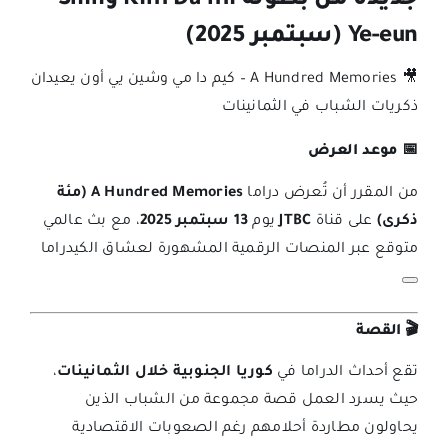
جديدة من بطولة Kim Da-mi وShin
Ye-eun (سبتمبر 2025)
🎥 A Hundred Memories – كيم دا مي وشين يي أون يعيدان
ذكريات الشباب في الثمانينات
📅 موعد العرض
من المقرر أن تُعرض دراما
A Hundred Memories (مئة
ذكرى)
على قناة
JTBC
يوم
13 سبتمبر 2025
، مع بث عالمي
متوقع عبر المنصات الرقمية المشهورة لعشاق الكيدراما
🎬 القصة
تقع أحداث الدراما في
كوريا الجنوبية خلال الثمانينات
،
حيث يسرد العمل قصة مجموعة من الشباب الذين
يحاولون مطاردة أحلامهم رغم الصعوبات الاقتصادية