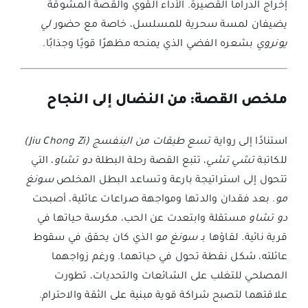
إخراج الدراما القصيرة. الأداء القوي والقصة المشوقة
يضيفان لمسة سحرية للمسلسل، خاصة مع حضور
لي
يونروي
بشعره الفضي الذي يمنحه مظهرًا قويًا وجذابًا.
ملخص القصة: من النضال إلى النجاح
استنادًا إلى رواية
تسع طبقات من البنفسج (Jiu Chong Zi)
للكاتبة
تشي تشي
، تتبع القصة رحلة البطلة
دو تشاو
، التي
تتحول إلى استراتيجة بارعة وتساعد البطل المخلص
سونغ
مو
. بعد فقدان والدتها ومواجهة صراعات عائلية، أصبحت
دو تشاو
مستقلة وابتعدت عن الحب، مكرسة حياتها في
قرية نائية. لقاؤها بـ
سونغ مو
الذي كان يحقق في سقوط
عائلته، شكل نقطة تحول في حياتهما. ورغم زواجهما
المصلحي للتغلب على الشائعات والتحديات، تطورت
علاقتهما لتصبح شراكة قوية مبنية على الثقة والاحترام.