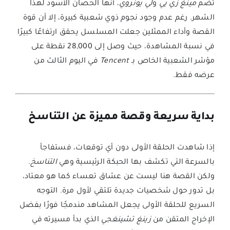
تضم
مينغ زي يي
و
لي يونروي
، أنها الحصان الأسود لهذا
الشهر. رغم عدم وجود نجوم ذوي شعبية كبيرة، إلا أن قوة
القصة وأداء الممثلين جعلت المسلسل يحقق ارتفاعًا كبيرًا
في نسبة المشاهدة، حيث وصل إلى 28,000 نقطة على
مؤشر الشعبية الخاص بـ
Tencent
في اليوم الثالث من
عرضه فقط.
بداية سريعة وقصة مميزة عن التناسخ
إذا شاهدت الحلقة الأولى دون أي توقعات، فستفاجأ
بالسرعة التي تكشف بها الحبكة الرئيسية وهي
التناسخ
.
ولكن القصة هنا ليست عن عشاق تعساء كما هو معتاد،
بل تدور حول شخصيات جديدة تلتقي لأول مرة. التوجه
السريع للحلقة الأولى يجعل المشاهد مندمجًا فورًا بفضل
الإخراج المتقن من
زينغ تشينغجي
الذي بدأ مسيرته في