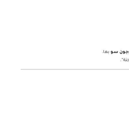
جون سو
بها.
نة”.