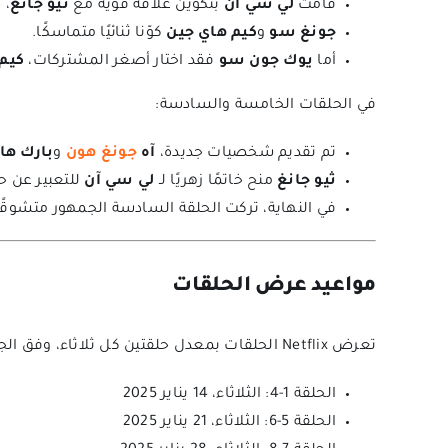
قامت
لي سي آن
بتكوين علاقة قوية مع
ثيو جانغ
، 
جونغ سو
و
كيم هاي جين
كوّنا ثنائيًا متماسكًا.
أما
يوك جون سو
فقد اختار أصغر المشتركات،
كيم
في الحلقات الخامسة والسادسة:
تم تقديم شخصيات جديدة،
آه
جونغ هون
و
بارك ها
ثيو جانغ
منح خاتمًا زهريًا لـ
لي سي آن
للتعبير عن ح
في النهاية، تركت الحلقة السادسة الجمهور متشوقًا 
مواعيد عرض الحلقات
تعرض Netflix الحلقات بمعدل حلقتين كل ثلاثاء، وفق الجدول التالي:
الحلقة 1-4: الثلاثاء، 14 يناير 2025
الحلقة 5-6: الثلاثاء، 21 يناير 2025