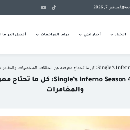
الأخبار
أخبار انمي
دراما المراجعات
أفضل الدراما ال
جحيم العزاب الموسم الرابع | eason 4
والمغامرات