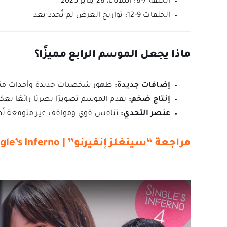
الحلقة 7-8: الثلاثاء، 28 يناير 2025
الحلقات 9-12: تواريخ العرض لم تُحدد بعد
ماذا يجعل الموسم الرابع مميزًا؟
إضافات جديدة:
ظهور شخصيات جديدة وأحداث مثيرة
إنتاج ضخم:
يقدم الموسم تصويرًا بصريًا رائعًا يعكس
عنصر التحدي:
تنافس قوي ومواقف غير متوقعة تُظه
مراجعة “سينغلز إنفيرنو” | Single’s Inferno الموسم الرابع: دراما الحب والمنافسة