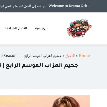
Ski
Welcome to Drama Orbit – بوابتك إلى أفضل الدراما والأنمي الرائجة!!:أغسطس 7, 2026
t
conten
الرئيسية
الأخبار الشائعة
Home
»
الأخبار
»
جحيم العزاب الموسم الرابع | Single’s Inferno Season 4: كل ما تحتاج معرفته عن الحلقات، الشخصيات، والمغامرات