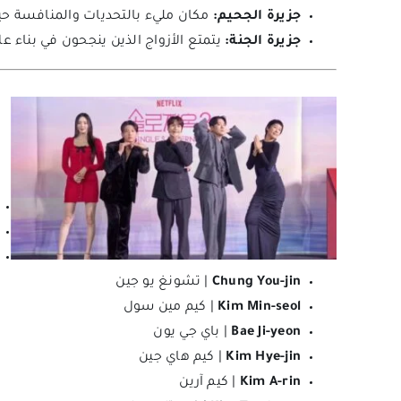
جزيرة الجحيم:
مكان مليء بالتحديات والمنافسة ح
جزيرة الجنة:
يتمتع الأزواج الذين ينجحون في بناء عل
Chung You-jin
| تشونغ يو جين
Kim Min-seol
| كيم مين سول
Bae Ji-yeon
| باي جي يون
Kim Hye-jin
| كيم هاي جين
Kim A-rin
| كيم آرين