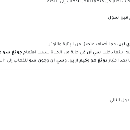
حيث اختار كل منهما الآخر للذهاب إلى “الجنة”.
 مين سول
.
ي لين
، مما أضاف عنصرًا من الإثارة والتوتر.
به، بينما دخلت
سي آن
في حالة من الحيرة بسبب اهتمام
جونغ سو
و
بعد اختيار
دونغ هو
و
كيم آرين
، و
سي آن
و
جون سو
للذهاب إلى “الج