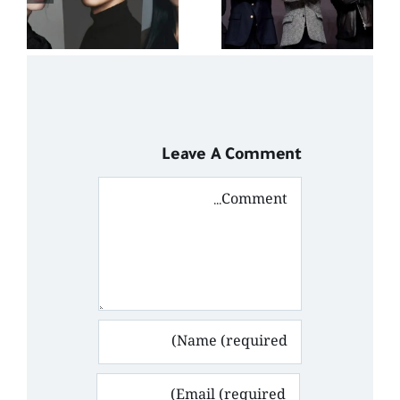
موسم في
تاريخ العدالة
م
الانتقامية
o
Leave A Comment
Comment