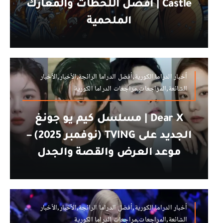
Castle | أفضل اللحظات والمعارك
الملحمية
أخبار الدراما الكورية,أفضل الدراما الرائجة,الأخبار,الأخبار
الشائعة,المراجعات,مراجعات الدراما الكورية
Dear X | مسلسل كيم يو جونغ
الجديد على TVING (نوفمبر 2025) –
موعد العرض والقصة والجدل
أخبار الدراما الكورية,أفضل الدراما الرائجة,الأخبار,الأخبار
الشائعة,المراجعات,مراجعات الدراما الكورية