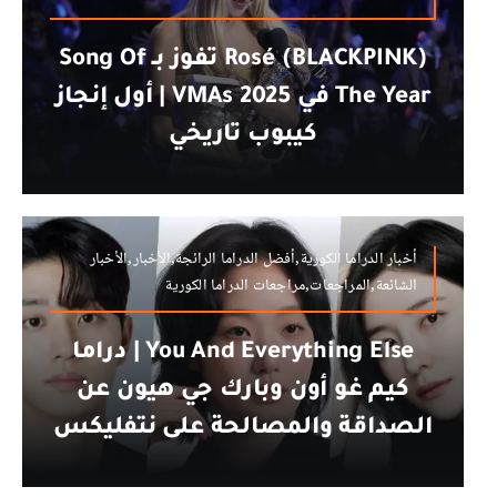
Rosé (BLACKPINK) تفوز بـ Song Of
The Year في VMAs 2025 | أول إنجاز
كيبوب تاريخي
أخبار الدراما الكورية,أفضل الدراما الرائجة,الأخبار,الأخبار
الشائعة,المراجعات,مراجعات الدراما الكورية
You And Everything Else | دراما
كيم غو أون وبارك جي هيون عن
الصداقة والمصالحة على نتفليكس