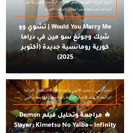
أخبار الدراما الكورية,أفضل الدراما الرائجة,الأخبار,الأخبار
الشائعة,المراجعات,مراجعات الدراما الكورية
Would You Marry Me | تشوي وو
شيك وجونغ سو مين في دراما
كورية رومانسية جديدة (أكتوبر
2025)
أخبار انمي | جديد الأنمي وأحدث المقالات,أفضل الدراما
الرائجة,الأخبار,الأخبار الشائعة,المراجعات,مراجعات انمي
🔥 مراجعة وتحليل فيلم Demon
Slayer: Kimetsu No Yaiba – Infinity