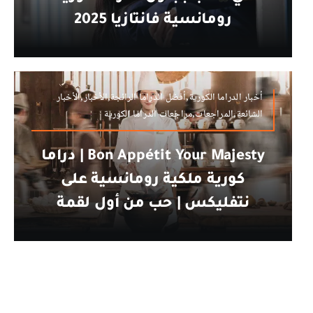
رومانسية فانتازيا 2025
أخبار الدراما الكورية,أفضل الدراما الرائجة,الأخبار,الأخبار
الشائعة,المراجعات,مراجعات الدراما الكورية
Bon Appétit Your Majesty | دراما
كورية ملكية رومانسية على
نتفليكس | حب من أول لقمة