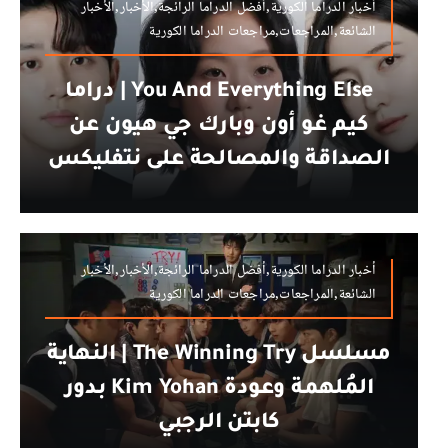
أخبار الدراما الكورية,أفضل الدراما الرائجة,الأخبار,الأخبار
الشائعة,المراجعات,مراجعات الدراما الكورية
You And Everything Else | دراما
كيم غو أون وبارك جي هيون عن
الصداقة والمصالحة على نتفليكس
أخبار الدراما الكورية,أفضل الدراما الرائجة,الأخبار,الأخبار
الشائعة,المراجعات,مراجعات الدراما الكورية
مسلسل The Winning Try | النهاية
المُلهمة وعودة Kim Yohan بدور
كابتن الرجبي