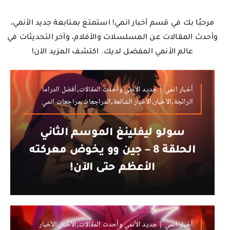
مرحبًا بك في قسم أخبار انمي! استمتع بمتابعة جديد الأنمي،
وأحدث المقالات عن المسلسلات والأفلام، وآخر التحديثات في
عالم الأنمي المفضل لديك. اكتشف المزيد الآن!
أخبار انمي | جديد الأنمي وأحدث المقالات,أفضل الدراما
الرائجة,الأخبار,الأخبار الشائعة,المراجعات,مراجعات انمي
سولو ليفلينغ الموسم الثاني
الحلقة 8 – جين وو يخوض معركته
الأعظم حتى الآن!
أخبار انمي | جديد الأنمي وأحدث المقالات,الأخبار,الأخبار