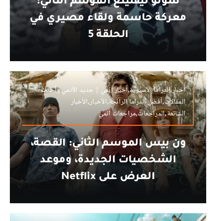
سولو ليفلينغ الموسم الثاني:
معركة حاسمة ولقاء مصيري في
الحلقة 5
أخبار الدراما الآسيوية,أخبار انمي | جديد الأنمي وأحدث
المقالات,أفضل الدراما الرائجة,الأخبار,الأخبار
الشائعة,المراجعات,مراجعات انمي
ون بيس الموسم الثاني: القصة،
الشخصيات الجديدة، وموعد
العرض على Netflix