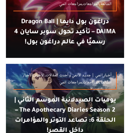
الشائعة,المراجعات,مراجعات انمي
دراغون بول دايما | Dragon Ball
DAIMA – تأكيد تحول سوبر سايان 4
رسميًا في عالم دراغون بول!
أخبار انمي | جديد الأنمي وأحدث المقالات,الأخبار,الأخبار
الشائعة,المراجعات,مراجعات انمي
يوميات الصيدلانية الموسم الثاني |
The Apothecary Diaries Season 2 –
الحلقة 6: تصاعد التوتر والمؤامرات
داخل القصر!